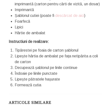
imprimantă (carton pentru cărti de vizită, un dosar)
Imprimantă
Șablonul cutiei (poate fi
descărcat de aici
)
Foarfecă
Lipici
Hârtie de ambalat
Instructiuni de realizare:
Tipărestei pe foaia de carton șablonul
Lipește hârtia de ambalat pe fața netipărita a coli
de carton
Decupează șablonul pe linile continue
Îndoaie pe liinile punctate
Lipește pătratele hașurate
Formează cutia
ARTICOLE SIMILARE