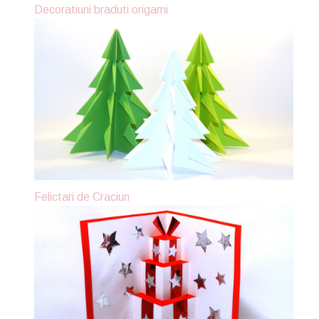
Decoratiuni braduti origami
Felictari de Craciun