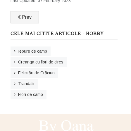
Last Updated: 07 February 2023
Previous article: Pandantiv cu scoica
Prev
CELE MAI CITITE ARTICOLE - HOBBY
Iepure de camp
Creanga cu flori de cires
Felicitări de Crăciun
Trandafir
Flori de camp