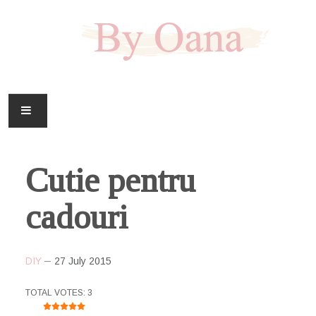
FAMILIE
Cutie pentru
CASA
cadouri
HOBBY
DOWNLOAD
DIY
27 July 2015
USER RATING:
5
/
5
TOTAL VOTES: 3