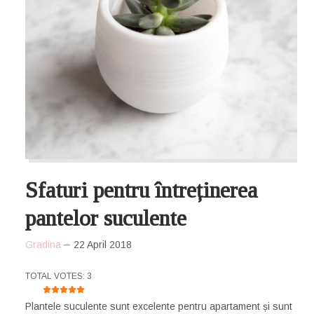
Sfaturi pentru întreținerea
pantelor suculente
Gradina
22 April 2018
USER RATING:
5
/
5
TOTAL VOTES: 3
Plantele suculente sunt excelente pentru apartament și sunt