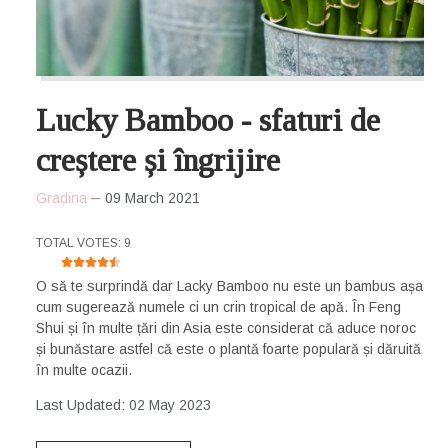
Lucky Bamboo - sfaturi de
creștere și îngrijire
Gradina
09 March 2021
USER RATING:
4.5
/
5
TOTAL VOTES: 9
O să te surprindă dar Lacky Bamboo nu este un bambus așa
cum sugerează numele ci un crin tropical de apă. În Feng
Shui și în multe țări din Asia este considerat că aduce noroc
și bunăstare astfel că este o plantă foarte populară și dăruită
în multe ocazii.
Last Updated: 02 May 2023