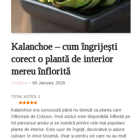
Kalanchoe – cum îngrijești
corect o plantă de interior
mereu înflorită
Gradina
09 January 2026
USER RATING:
5
/
5
TOTAL VOTES: 1
Kalanchoe era cunoscută până nu demult ca planta care
înflorește de Crăciun, însă astăzi este disponibilă înflorită pe
tot parcursul anului și se numără printre cele mai populare
plante de interior. Este ușor de îngrijit, decorativă și aduce
culoare în orice locuință, chiar și pentru cei care nu au mult