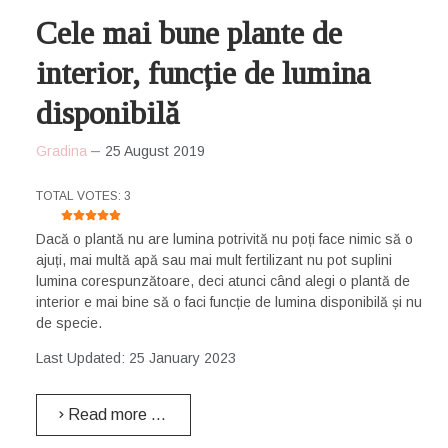
Cele mai bune plante de
interior, funcție de lumina
disponibilă
Gradina
25 August 2019
USER RATING:
5
/
5
TOTAL VOTES: 3
Dacă o plantă nu are lumina potrivită nu poți face nimic să o
ajuți, mai multă apă sau mai mult fertilizant nu pot suplini
lumina corespunzătoare, deci atunci când alegi o plantă de
interior e mai bine să o faci funcție de lumina disponibilă și nu
de specie.
Last Updated: 25 January 2023
Read more …