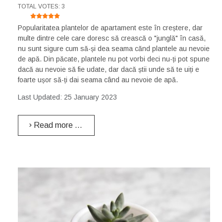
USER RATING:
5
/
5
TOTAL VOTES: 3
Popularitatea plantelor de apartament este în creștere, dar
multe dintre cele care doresc să crească o "junglă" în casă,
nu sunt sigure cum să-și dea seama cănd plantele au nevoie
de apă. Din păcate, plantele nu pot vorbi deci nu-ți pot spune
dacă au nevoie să fie udate, dar dacă știi unde să te uiți e
foarte ușor să-ți dai seama când au nevoie de apă.
Last Updated: 25 January 2023
Read more …