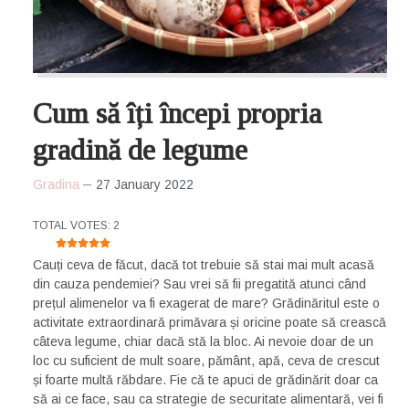
Cum să îți începi propria
gradină de legume
Gradina
27 January 2022
USER RATING:
5
/
5
TOTAL VOTES: 2
Cauți ceva de făcut, dacă tot trebuie să stai mai mult acasă
din cauza pendemiei? Sau vrei să fii pregatită atunci când
prețul alimenelor va fi exagerat de mare? Grădinăritul este o
activitate extraordinară primăvara și oricine poate să crească
câteva legume, chiar dacă stă la bloc. Ai nevoie doar de un
loc cu suficient de mult soare, pământ, apă, ceva de crescut
și foarte multă răbdare. Fie că te apuci de grădinărit doar ca
să ai ce face, sau ca strategie de securitate alimentară, vei fi