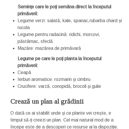
Semințe care le poți semăna direct la începutul
primăverii:
Legume verzi: salată, kale, spanac,rubarba chard și
rucola
Legume pentru radacină: ridichi, morcovi,
păstârnac, sfeclă
Mazăre: mazărea de primăvară
Legume pe care le poți planta la începutul
primăverii:
Ceapă
Ierburi aromatice: rozmarin și cimbru
Crucifere: varză, conopidă, brocoli și gulie
Crează un plan al grădinii
O dată ce ai stabilit unde și ce plante vei crește, e
timpul să-ți creezi un plan. Cel mai natural mod de a
începe este de a descoperi ce resurse ai la dispoziție.