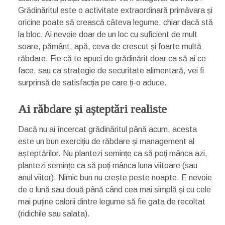
Grădinăritul este o activitate extraordinară primăvara și
oricine poate să crească câteva legume, chiar dacă stă
la bloc. Ai nevoie doar de un loc cu suficient de mult
soare, pământ, apă, ceva de crescut și foarte multă
răbdare. Fie că te apuci de grădinărit doar ca să ai ce
face, sau ca strategie de securitate alimentară, vei fi
surprinsă de satisfacția pe care ți-o aduce.
Ai răbdare și așteptări realiste
Dacă nu ai încercat grădinăritul până acum, acesta
este un bun exercițiu de răbdare și management al
așteptărilor. Nu plantezi semințe ca să poți mânca azi,
plantezi semințe ca să poți mânca luna viitoare (sau
anul viitor). Nimic bun nu crește peste noapte. E nevoie
de o lună sau două până când cea mai simplă și cu cele
mai puține calorii dintre legume să fie gata de recoltat
(ridichile sau salata).