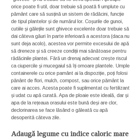
orice poate fi util, doar trebuie să poată fi umplute cu
pământ care să susțină un sistem de rădăcini, funcție
de tipul plantelor și de numărul lor. Coșurile de gunoi,
cutiile și gălețile sunt ghivece excelente doar trebuie să
dai câteva găuri în parte inferioară a acestora (daca nu
sunt deja acolo), acestea vor permite excesului de apă
să dreneze și să creeze condiții mai sănătoase pentru
rădăcinile plantei. Fără un drenaj adecvat crește riscul
ca ciupercile și mucegaiul să îți omoare plantele. Umple
containerele cu orice pamânt ai la dispoziție, poți folosi
pănânt de flori, mulch, compost, sau orice pământ la
care ai acces. Acesta poate fi suplimentat cu fertilizant
și udat cu apă curată. Apa de ploaie este ideală, dar și
apa de la rețeaua orasului este bună deși are clor,
declorinarea se face lăsând o găleată cu apă
desoperită câteva zile.
Adaugă legume cu indice caloric mare