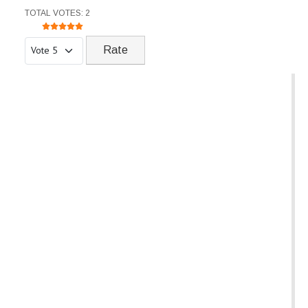
USER RATING:
5
/
5
TOTAL VOTES: 2
Please Rate