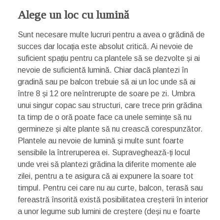
Alege un loc cu lumină
Sunt necesare multe lucruri pentru a avea o grădină de
succes dar locația este absolut critică. Ai nevoie de
suficient spațiu pentru ca plantele să se dezvolte și ai
nevoie de suficientă lumină. Chiar dacă plantezi în
gradină sau pe balcon trebuie să ai un loc unde să ai
între 8 și 12 ore neîntrerupte de soare pe zi. Umbra
unui singur copac sau structuri, care trece prin grădina
ta timp de o oră poate face ca unele semințe să nu
germineze și alte plante să nu crească corespunzător.
Plantele au nevoie de lumină și multe sunt foarte
sensibile la întreruperea ei. Supraveghează-ți locul
unde vrei să plantezi grădina la diferite momente ale
zilei, pentru a te asigura că ai expunere la soare tot
timpul. Pentru cei care nu au curte, balcon, terasă sau
fereastră însorită există posibilitatea creșterii în interior
a unor legume sub lumini de creștere (deși nu e foarte