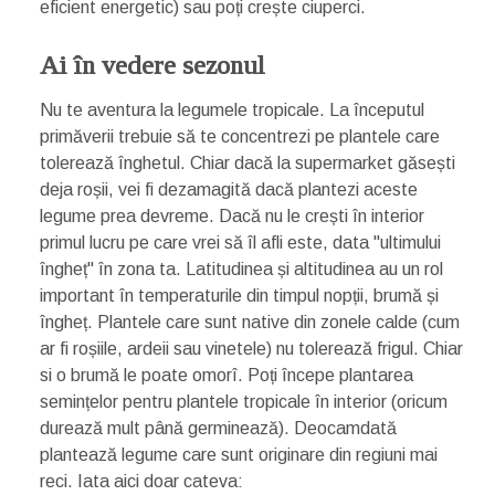
eficient energetic) sau poți crește ciuperci.
Ai în vedere sezonul
Nu te aventura la legumele tropicale. La începutul
primăverii trebuie să te concentrezi pe plantele care
tolerează înghetul. Chiar dacă la supermarket găsești
deja roșii, vei fi dezamagită dacă plantezi aceste
legume prea devreme. Dacă nu le crești în interior
primul lucru pe care vrei să îl afli este, data "ultimului
îngheț" în zona ta. Latitudinea și altitudinea au un rol
important în temperaturile din timpul nopții, brumă și
îngheț. Plantele care sunt native din zonele calde (cum
ar fi roșiile, ardeii sau vinetele) nu tolerează frigul. Chiar
si o brumă le poate omorî. Poți începe plantarea
semințelor pentru plantele tropicale în interior (oricum
durează mult până germinează). Deocamdată
plantează legume care sunt originare din regiuni mai
reci. Iata aici doar cateva: