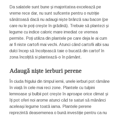
Da salatele sunt bune și majoritatea excelează pe
vreme rece dar, nu sunt suficente pentru o nutriție
sănătoasă dacă nu adaugi niște brânză sau bacon (pe
care nu le poți crește în grădină). Trebuie să plantezi și
legume cu indice caloric mare imediat ce vremea
permite. Poți utiliza din plantele pe care deja le ai cum
ar fi niste cartofi mai vechi. Atunci când cartofii albi sau
dulci încep să încolțească taie o bucată din cartof în
zona încolțită si plantează-o în pământ.
Adaugă niște ierburi perene
În ciuda frigului din timpul iernii, unele ierburi pot rămâne
în viață în cele mai reci zone. Plantele cu tulpini
lemnoase și bulbii pot crește în aproape orice climat și
îți pot oferi noi arome atunci câd te saturi să mănânci
aceleași legume toată iarna. Plantele perene
reprezintă deasemenea o bună investiție pentru ca nu