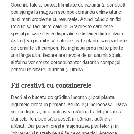
Opțiunile tale ar putea fi limitate de carantină, dar dacă
poți ajunge la magazin sau poți comanda online atunci
nu ai mari probleme cu resursele. Atunci când planifici
trebuie să faci niște calcule. Stabilește care este
spațiul pe care îl ai la dispoziție și distanța dintre plante.
Asta îți va permite să calculezi câte plante sau pachete
de seminte să cumperi. Nu înghesui prea multe plante
una lângă alta, fiecare are nevoie de un anumit spațiu,
altfel nu vor crește corespunzător datorită compeției
pentru umiditate, nutrienți și lumină.
Fii creativă cu containerele
Dacă ai o bucată de grădină însorită și poți planta
legumele direct în pământ, atunci ești norocoasă. Dacă
nu, nu dispera, înca poți avea grădina ta. Majoritatea
plantelor le place să crească în pământ adânc și
afânat. Dar putem crește majoritatea plantelor și în
"ghivece" și nu trebuie să fie ceva special. Aproape