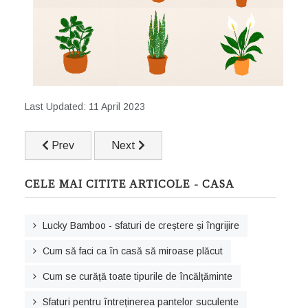
Last Updated: 11 April 2023
Previous article: Kalanchoe – cum îngrijești corect o pla
Next article: Lucky Bamboo - sfaturi de cr
Prev
Next
CELE MAI CITITE ARTICOLE - CASA
Lucky Bamboo - sfaturi de creștere și îngrijire
Cum să faci ca în casă să miroase plăcut
Cum se curăță toate tipurile de încălțăminte
Sfaturi pentru întreținerea pantelor suculente