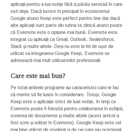
aplicații pentru a lua notițe fără a părăsi serviciul în care
ești deja. Dacă lucrezi în principal în ecosistemul
Google atunci Keep este perfect pentru tine dar dacă
alte aplicații sunt parte din rutina ta zilnică atunci poate
că Evernote este o opțiune mai bună. Evernote este
integrat cu aplicații ca Gmail, Outlook, Sealesforce,
Slack și multe altele. Deși nu este la fel de ușor de
utilizat ca integearea Google Keep, Evernote se
adresează mai mult utilizatorilor profesionali.
Care este mai bun?
Pe total ambele programe au caraceristici care le fac
să merite să fie luate în considerare. Totuși, Google
Keep este o aplicație strict de luat notițe, în timp ce
Evernote poate fi folosită pentru colaborarea în echipă,
scrierea de documente și multe altele (acest articol a
fost scris și editat în Evernote). Google Keep este cel
mai bine utilizat de studenți și de cei care iau ocazional