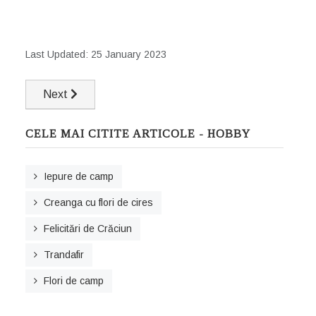
Last Updated: 25 January 2023
Next article: Sharenting - cum poate fi afectat viitorul co
Next
CELE MAI CITITE ARTICOLE - HOBBY
Iepure de camp
Creanga cu flori de cires
Felicitări de Crăciun
Trandafir
Flori de camp