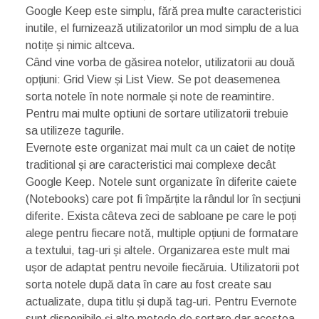
Google Keep este simplu, fără prea multe caracteristici
inutile, el furnizează utilizatorilor un mod simplu de a lua
notițe și nimic altceva.
Când vine vorba de găsirea notelor, utilizatorii au două
opțiuni: Grid View și List View. Se pot deasemenea
sorta notele în note normale și note de reamintire.
Pentru mai multe optiuni de sortare utilizatorii trebuie
sa utilizeze tagurile.
Evernote este organizat mai mult ca un caiet de notițe
traditional și are caracteristici mai complexe decât
Google Keep. Notele sunt organizate în diferite caiete
(Notebooks) care pot fi împărțite la rândul lor în secțiuni
diferite. Exista câteva zeci de sabloane pe care le poți
alege pentru fiecare notă, multiple opțiuni de formatare
a textului, tag-uri și altele. Organizarea este mult mai
ușor de adaptat pentru nevoile fiecăruia. Utilizatorii pot
sorta notele după data în care au fost create sau
actualizate, dupa titlu și după tag-uri. Pentru Evernote
sunt disponibile și alte metode de sortare dar acestea