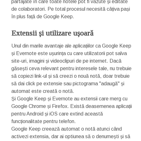
partajate în care toate notele pot fi vazute și editate
de colaboratori. Pe total procesul necesită câțiva pași
în plus față de Google Keep.
Extensii și utilizare ușoară
Unul din marile avantaje ale aplicațiilor ca Google Keep
și Evernote este ușurința cu care utilizatorii pot salva
site-uri, imagini și videoclipuri de pe internet. Dacă
găsești ceva relevant pentru interesele tale, nu trebuie
să copiezi link-ul și să creezi o nouă notă, doar trebuie
să dai click pe extensie sau pictograma "adaugă" și
automat este creată o notă.
Și Google Keep și Evernote au extensii care merg cu
Google Chrome și Firefox. Există deasemenea aplicații
pentru Android și iOS care extind această
funcționalitate pentru telefon.
Google Keep creează automat o notă atunci când
activezi extensia, dar ai optiunea să o denumești și să