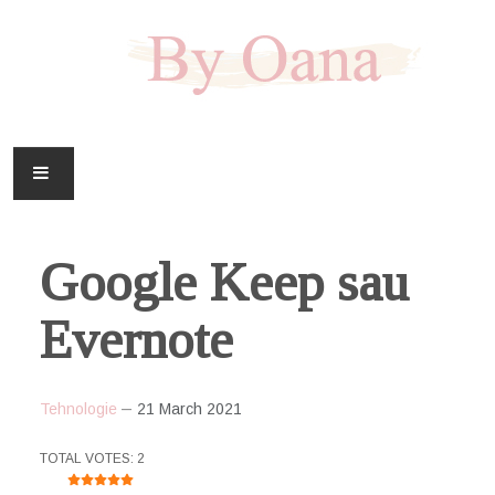
FAMILIE
Google Keep sau
CASA
Evernote
HOBBY
DOWNLOAD
Tehnologie
21 March 2021
USER RATING:
5
/
5
TOTAL VOTES: 2