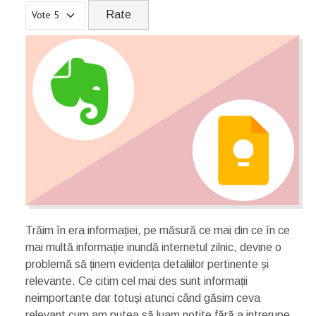
Please Rate
Trăim în era informației, pe măsură ce mai din ce în ce
mai multă informație inundă internetul zilnic, devine o
problemă să ținem evidența detaliilor pertinente și
relevante. Ce citim cel mai des sunt informații
neimportante dar totuși atunci când găsim ceva
relevant cum am putea să luam notite fără a intrerupe