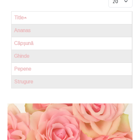
Title
Ananas
Căpșună
Ghinde
Pepene
Strugure