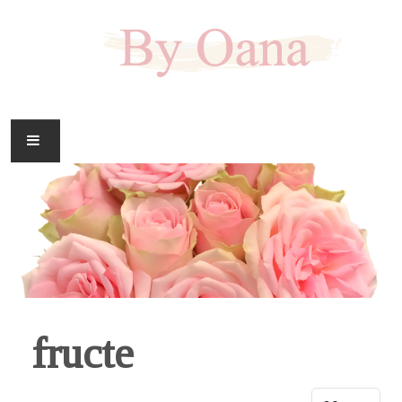
FAMILIE
CASA
HOBBY
DOWNLOAD
fructe
Display #