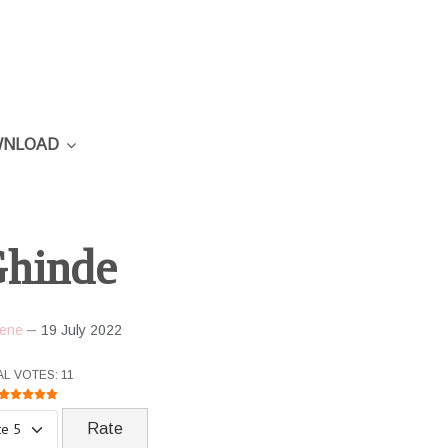
NLOAD
hinde
ene
19 July 2022
R RATING:
5
/
5
L VOTES: 11
ase Rate