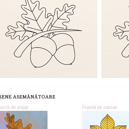
SENE ASEMĂNĂTOARE
unză de stejar
Frunză de castan