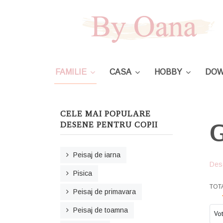
FAMILIE
CASA
HOBBY
DOW
CELE MAI POPULARE
G
DESENE PENTRU COPII
Peisaj de iarna
Des
Pisica
USE
TOTA
Peisaj de primavara
Ple
Peisaj de toamna