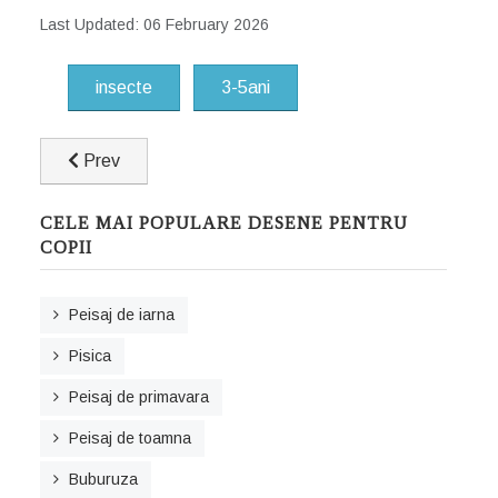
Last Updated: 06 February 2026
insecte
3-5ani
Previous article: Brad simpatic impodobit
Prev
CELE MAI POPULARE DESENE PENTRU
COPII
Peisaj de iarna
Pisica
Peisaj de primavara
Peisaj de toamna
Buburuza