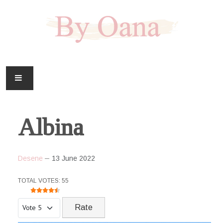
FAMILIE
Albina
CASA
HOBBY
Desene
13 June 2022
DOWNLOAD
USER RATING:
4.5
/
5
TOTAL VOTES: 55
Please Rate