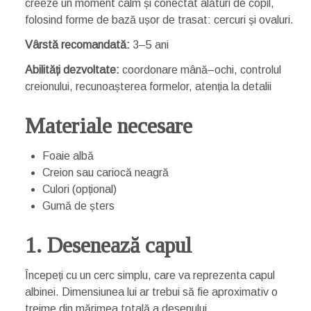
creeze un moment calm și conectat alături de copil,
folosind forme de bază ușor de trasat: cercuri și ovaluri.
Vârstă recomandată:
3–5 ani
Abilități dezvoltate:
coordonare mână–ochi, controlul
creionului, recunoașterea formelor, atenția la detalii
Materiale necesare
Foaie albă
Creion sau cariocă neagră
Culori (opțional)
Gumă de șters
1. Desenează capul
Începeți cu un cerc simplu, care va reprezenta capul
albinei. Dimensiunea lui ar trebui să fie aproximativ o
treime din mărimea totală a desenului.