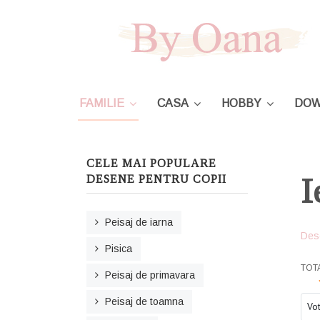
FAMILIE
CASA
HOBBY
DOW
CELE MAI POPULARE
I
DESENE PENTRU COPII
Peisaj de iarna
Des
Pisica
USE
TOT
Peisaj de primavara
Ple
Peisaj de toamna