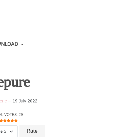
NLOAD
epure
ene
19 July 2022
R RATING:
5
/
5
AL VOTES: 29
ase Rate