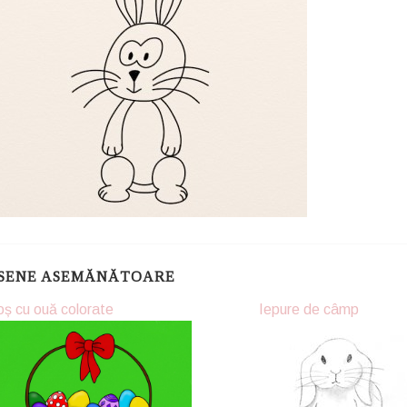
SENE ASEMĂNĂTOARE
ș cu ouă colorate
Iepure de câmp