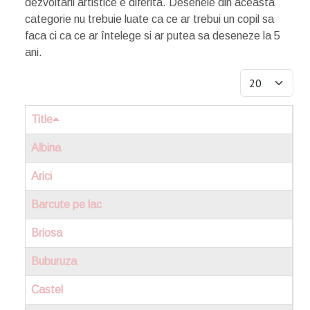
dezvoltarii artistice e diferita. Desenele din aceasta
categorie nu trebuie luate ca ce ar trebui un copil sa
faca ci ca ce ar întelege si ar putea sa deseneze la 5
ani.
Display #
Title
Albina
Arici
Barcute pe lac
Briosa
Buburuza
Castel