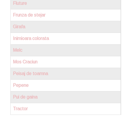
Fluture
Frunza de stejar
Girafa
Inimioara colorata
Melc
Mos Craciun
Peisaj de toamna
Pepene
Pui de gaina
Tractor