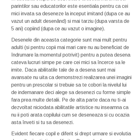
parintilor sau educatorilor este esentiala pentru ca cei
mici invata sa deseneze la inceput imitand (dupa ce au
vazut un adult desenând) si mai tarziu (dupa varsta de
5 ani) copiind (dupa ce au vazut o imagine).
Desenele din aceasta categorie sunt mai mult pentru
adulti (si pentru copii mai mari care nu au beneficiat de
îndrumare la momentul potrivit) pentru a putea desena
cateva lucruri simpe pe care cei mici sa încerce sa le
imite. Daca abilitatile tale de a desena sunt mai
avansate nu uita ca demonstrezi realizarea unei imagini
pentru un prescolar si trebuie sa te cobori la nivelul lui
de indemanare deci alege sa desenezi cu forme simple
fara prea multe detalii. Pe de alta parte daca nu ti-ai
dezvoltat niciodata abilitatile artistice nu inseamna ca
nu ii poti arata copilului cum se deseneaza si cu ocazia
asta înveti si tu sa desenezi.
Evident fiecare copil e diferit si drept urmare si evolutia