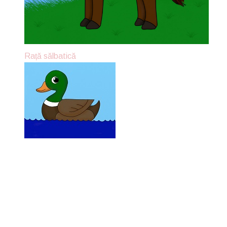
Rață sălbatică