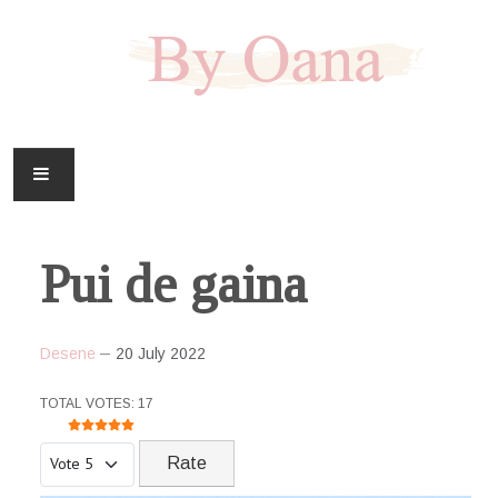
FAMILIE
Pui de gaina
CASA
HOBBY
Desene
20 July 2022
DOWNLOAD
USER RATING:
5
/
5
TOTAL VOTES: 17
Please Rate