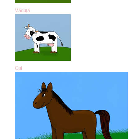
Văcuță
Cal