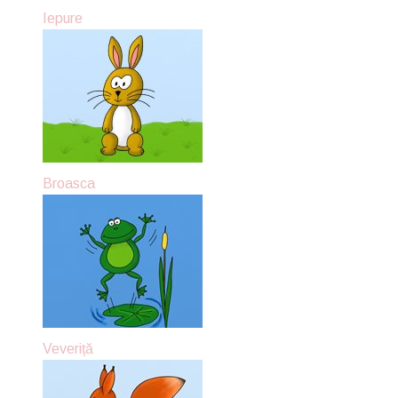
Iepure
Broasca
Veveriță