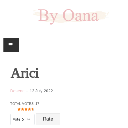
FAMILIE
Arici
CASA
HOBBY
Desene
12 July 2022
DOWNLOAD
USER RATING:
4.5
/
5
TOTAL VOTES: 17
Please Rate