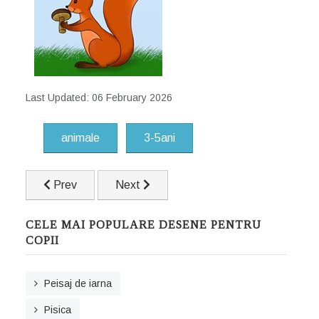
Last Updated: 06 February 2026
animale
3-5ani
Previous article: Barcuta cu panze pe lac
Next article: Avion
Prev
Next
CELE MAI POPULARE DESENE PENTRU
COPII
Peisaj de iarna
Pisica