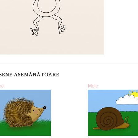
SENE ASEMĂNĂTOARE
ici
Melc