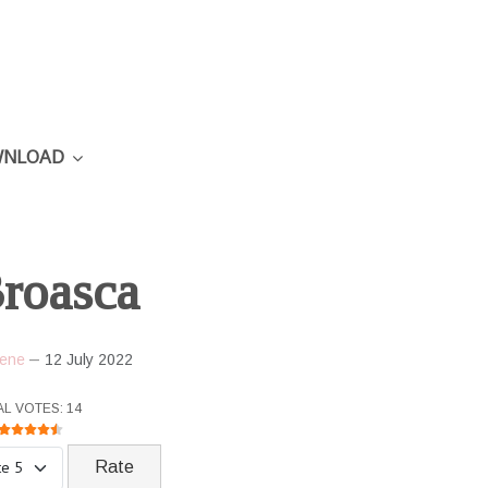
NLOAD
roasca
ene
12 July 2022
R RATING:
4.5
/
5
AL VOTES: 14
ase Rate