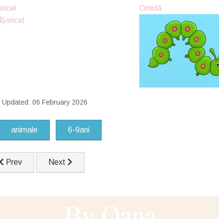
ricel
Omidă
t Updated: 06 February 2026
animale
6-9ani
Previous article: Buburuza
Next article: Briosa
Prev
Next