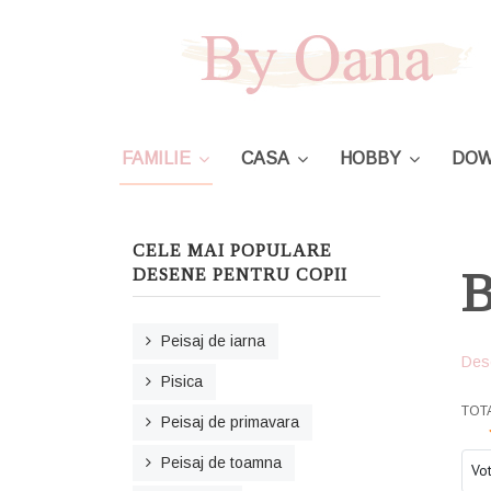
FAMILIE
CASA
HOBBY
DOW
CELE MAI POPULARE
B
DESENE PENTRU COPII
Peisaj de iarna
Des
Pisica
USE
TOT
Peisaj de primavara
Ple
Peisaj de toamna