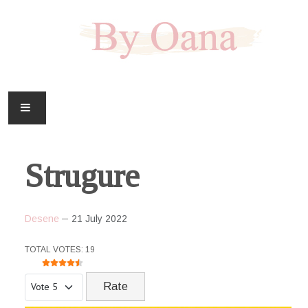
FAMILIE
Strugure
CASA
HOBBY
Desene
21 July 2022
DOWNLOAD
USER RATING:
4.5
/
5
TOTAL VOTES: 19
Please Rate