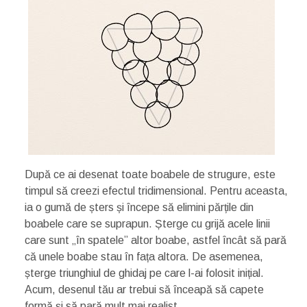
După ce ai desenat toate boabele de strugure, este
timpul să creezi efectul tridimensional. Pentru aceasta,
ia o gumă de șters și începe să elimini părțile din
boabele care se suprapun. Șterge cu grijă acele linii
care sunt „în spatele” altor boabe, astfel încât să pară
că unele boabe stau în fața altora. De asemenea,
șterge triunghiul de ghidaj pe care l-ai folosit inițial.
Acum, desenul tău ar trebui să înceapă să capete
formă și să pară mult mai realist.