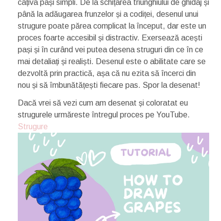
câțiva pași simpli. De la schițarea triunghiului de ghidaj și
până la adăugarea frunzelor și a codiței, desenul unui
strugure poate părea complicat la început, dar este un
proces foarte accesibil și distractiv. Exersează acești
pași și în curând vei putea desena struguri din ce în ce
mai detaliați și realiști. Desenul este o abilitate care se
dezvoltă prin practică, așa că nu ezita să încerci din
nou și să îmbunătățești fiecare pas. Spor la desenat!
Dacă vrei să vezi cum am desenat și coloratat eu
strugurele urmăreste întregul proces pe YouTube.
Strugure