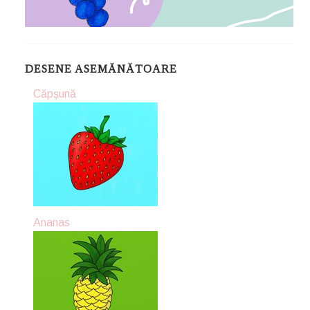
DESENE ASEMĂNĂTOARE
Căpșună
Ananas