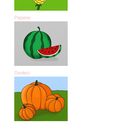
Pepene
Dovleci