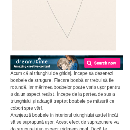
Acum că ai triunghiul de ghidaj, începe să desenezi
boabele de strugure. Fiecare boabă ar trebui să fie
rotundă, iar mărimea boabelor poate varia ușor pentru
a da un aspect realist. Începe de la partea de sus a
triunghiului și adaugă treptat boabele pe măsură ce
cobori spre vârf.
Aranjează boabele în interiorul triunghiului astfel încât
să se suprapună ușor. Acest efect de suprapunere va
da strugurelui un aspect tridimensional. Dacă te