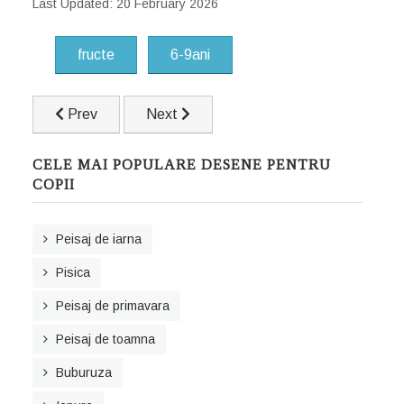
Last Updated: 20 February 2026
fructe
6-9ani
Previous article: Tractor
Next article: Stea de mare
Prev
Next
CELE MAI POPULARE DESENE PENTRU
COPII
Peisaj de iarna
Pisica
Peisaj de primavara
Peisaj de toamna
Buburuza