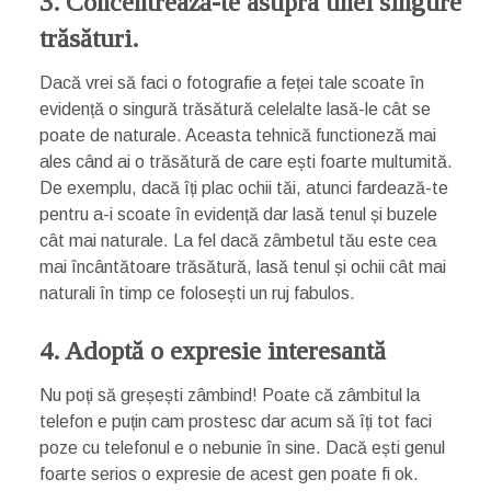
3. Concentrează-te asupra unei singure
trăsături.
Dacă vrei să faci o fotografie a feței tale scoate în
evidență o singură trăsătură celelalte lasă-le cât se
poate de naturale. Aceasta tehnică functioneză mai
ales când ai o trăsătură de care ești foarte multumită.
De exemplu, dacă îți plac ochii tăi, atunci fardează-te
pentru a-i scoate în evidență dar lasă tenul și buzele
cât mai naturale. La fel dacă zâmbetul tău este cea
mai încântătoare trăsătură, lasă tenul și ochii cât mai
naturali în timp ce folosești un ruj fabulos.
4. Adoptă o expresie interesantă
Nu poți să greșești zâmbind! Poate că zâmbitul la
telefon e puțin cam prostesc dar acum să îți tot faci
poze cu telefonul e o nebunie în sine. Dacă ești genul
foarte serios o expresie de acest gen poate fi ok.