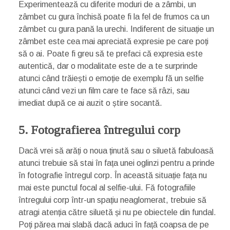
Experimentează cu diferite moduri de a zâmbi, un
zâmbet cu gura închisă poate fi la fel de frumos ca un
zâmbet cu gura pană la urechi. Indiferent de situație un
zâmbet este cea mai apreciată expresie pe care poți
să o ai. Poate fi greu să te prefaci că expresia este
autentică, dar o modalitate este de a te surprinde
atunci când trăiești o emoție de exemplu fă un selfie
atunci când vezi un film care te face să râzi, sau
imediat după ce ai auzit o știre socantă.
5. Fotografierea întregului corp
Dacă vrei să arăți o noua ținută sau o siluetă fabuloasă
atunci trebuie să stai în fața unei oglinzi pentru a prinde
în fotografie întregul corp. În această situație fața nu
mai este punctul focal al selfie-ului. Fă fotografiile
întregului corp într-un spațiu neaglomerat, trebuie să
atragi atenția către siluetă și nu pe obiectele din fundal.
Poți părea mai slabă dacă aduci în față coapsa de pe