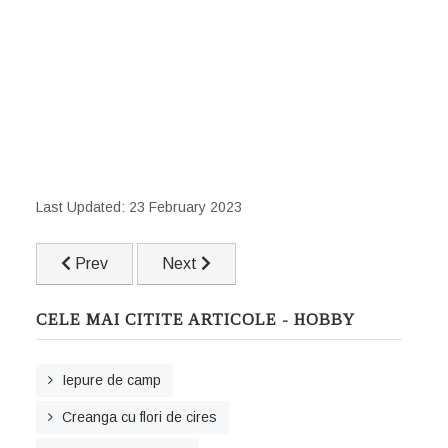
Last Updated: 23 February 2023
Previous article: Cum să faci un selfie perfect - Partea a
Next article: Cum să faci poze cu telefon
Prev
Next
CELE MAI CITITE ARTICOLE - HOBBY
Iepure de camp
Creanga cu flori de cires