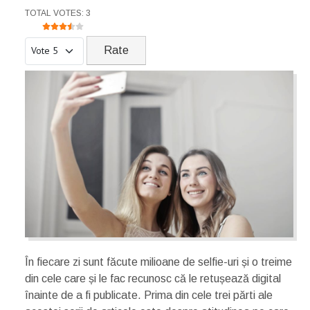
USER RATING:
3.5
/
5
TOTAL VOTES: 3
Please Rate
În fiecare zi sunt făcute milioane de selfie-uri și o treime
din cele care și le fac recunosc că le retușează digital
înainte de a fi publicate. Prima din cele trei părti ale