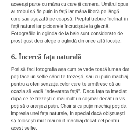
aceeași parte cu mâna cu care ții camera. Umărul opus
ar trebui să fie puțin în față iar mâna liberă pe lângă
corp sau așezată pe coapsă. Pieptul trebuie înclinat în
față natural iar picioarele încrucișate la gleznă.
Fotografiile în oglinda de la baie sunt considerate de
prost gust deci alege o oglindă din orice altă locație.
6. Încercă fața naturală
Poți să faci fotografia așa cum te vede toată lumea dar
poți face un selfie când te trezești, sau cu puțin machiaj,
pentru a oferi senzația celor care te urmăresc că au
ocazia să vadă "adevarata față". Daca fața ta imediat
după ce te trezești e mai mult un coșmar decât un vis,
poți să o aranjezi puțin. Chair și cu puțin machiaj poți da
impresia unei fețe naturale, în special dacă obișnuești
să folosești mult mai mult machiaj decât cel pentru
acest selfie.