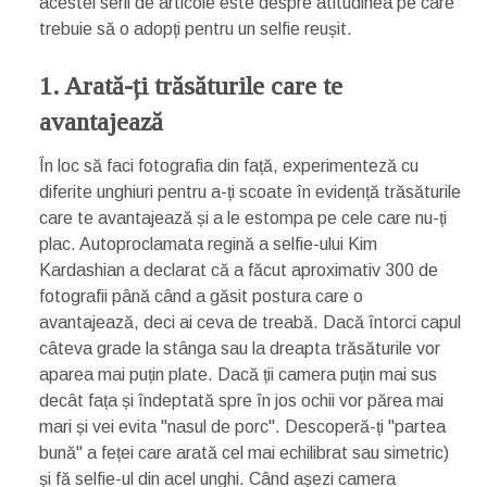
acestei serii de articole este despre atitudinea pe care
trebuie să o adopți pentru un selfie reușit.
1. Arată-ți trăsăturile care te
avantajează
În loc să faci fotografia din față, experimenteză cu
diferite unghiuri pentru a-ți scoate în evidență trăsăturile
care te avantajează și a le estompa pe cele care nu-ți
plac. Autoproclamata regină a selfie-ului Kim
Kardashian a declarat că a făcut aproximativ 300 de
fotografii până când a găsit postura care o
avantajează, deci ai ceva de treabă. Dacă întorci capul
câteva grade la stânga sau la dreapta trăsăturile vor
aparea mai puțin plate. Dacă ții camera puțin mai sus
decât fața și îndeptată spre în jos ochii vor părea mai
mari și vei evita "nasul de porc". Descoperă-ți "partea
bună" a feței care arată cel mai echilibrat sau simetric)
și fă selfie-ul din acel unghi. Când așezi camera