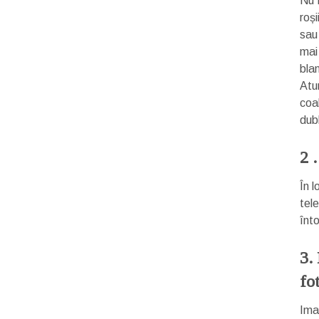
Nu f
roș
sau
mai
bla
Atu
coal
dub
2 
În 
tel
înto
3.
fo
Imag