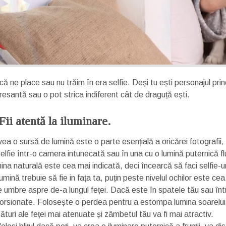
că ne place sau nu trăim în era selfie. Deși tu ești personajul prin
resantă sau o pot strica indiferent cât de draguță ești.
 Fii atentă la iluminare.
ea o sursă de lumină este o parte esențială a oricărei fotografii, ș
selfie într-o camera intunecată sau în una cu o lumină puternică fl
ina naturală este cea mai indicată, deci încearcă să faci selfie-u
umină trebuie să fie in fața ta, puțin peste nivelul ochilor este ce
e umbre aspre de-a lungul feței. Dacă este în spatele tău sau într
torsionate. Folosește o perdea pentru a estompa lumina soarelui
ături ale feței mai atenuate și zâmbetul tău va fi mai atractiv.