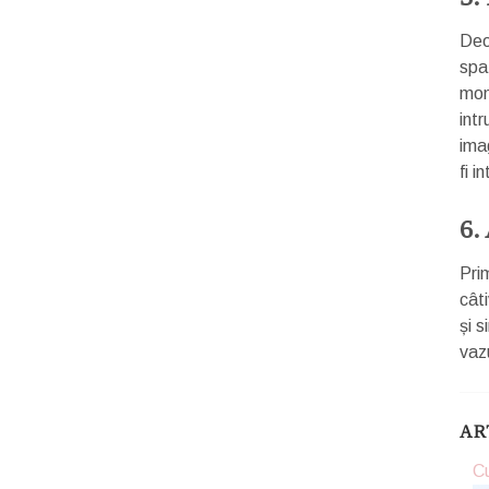
Deob
spat
mom
int
ima
fi i
6.
Prim
câti
și s
vazu
AR
Cu