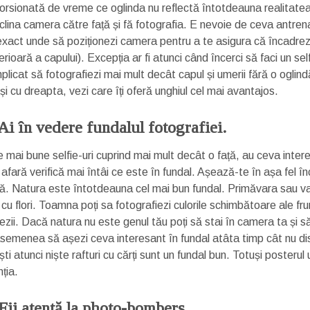
torsionată de vreme ce oglinda nu reflectă întotdeauna realitatea
nclina camera către față și fă fotografia. E nevoie de ceva antre
 exact unde să poziționezi camera pentru a te asigura că încadrezi
rioară a capului). Excepția ar fi atunci când încerci să faci un sel
plicat să fotografiezi mai mult decât capul și umerii fără o ogli
și cu dreapta, vezi care îți oferă unghiul cel mai avantajos.
 Ai în vedere fundalul fotografiei.
 mai bune selfie-uri cuprind mai mult decât o față, au ceva intere
afară verifică mai întâi ce este în fundal. Așează-te în așa fel încât
ă. Natura este întotdeauna cel mai bun fundal. Primăvara sau vara 
cu flori. Toamna poți sa fotografiezi culorile schimbătoare ale fru
zii. Dacă natura nu este genul tău poți să stai în camera ta și să f
semenea să așezi ceva interesant în fundal atâta timp cât nu dis
ști atunci niște rafturi cu cărți sunt un fundal bun. Totuși posterul
ția.
 Fii atentă la photo-bombers.