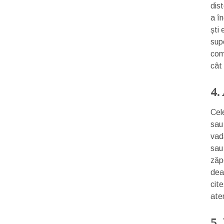
dis
a î
ști
supe
com
cât 
4.
Cele
sau 
vad
sau 
zăpe
dea
cite
aten
5.