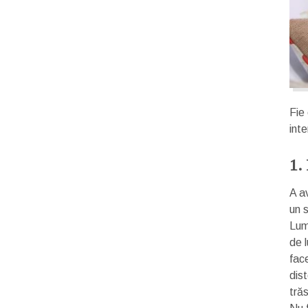
Fie 
inte
1.
A av
un 
Lum
de l
fac
dis
trăs