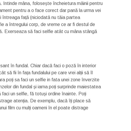
. Intinde mâna, folosește încheietura mâinii pentru
nament pentru a o face corect dar pană la urma vei
 întreaga față (niciodată nu tăia partea
fie a întregului corp, de vreme ce ar fi destul de
ndă. Exerseaza să faci selfie atât cu mâna stângă
sant în fundal. Chiar dacă faci o poză în interior
 să fii în fața fundalului pe care vrei alții să îl
poți sa faci un selfie in fata unei zone înverzite
nzelor din fundal și iarna poți surprinde maiestatea
aci un selfie, fă totuși ordine înainte. Poți
trage atenția. De exemplu, dacă îți place să
 unui film cu mulți oameni în el poate distrage