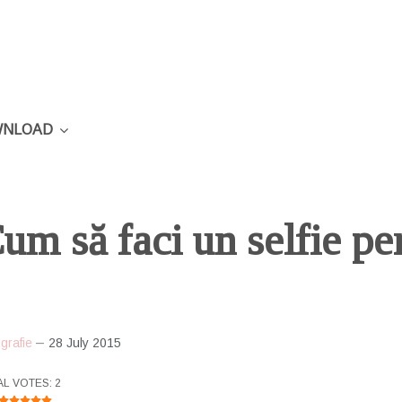
NLOAD
um să faci un selfie per
grafie
28 July 2015
R RATING:
5
/
5
AL VOTES: 2