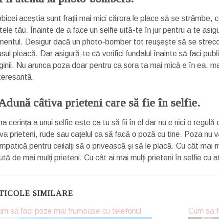
icei aceștia sunt frații mai mici cărora le place să se strâmbe, co
ele tâu. Înainte de a face un selfie uită-te în jur pentru a te asig
entul. Desigur dacă un photo-bomber tot reușește să se strecoar
rusul pleacă. Dar asigură-te că verifici fundalul înainte să faci 
ginii. Nu arunca poza doar pentru ca sora ta mai mică e în ea, ma
nteresantă.
 Adună câtiva prieteni care să fie în selfie.
a cerința a unui selfie este ca tu să fii în el dar nu e nici o regul
va prieteni, rude sau cațelul ca să facă o poză cu tine. Poza nu va
impatică pentru ceilalți să o privească și să le placă. Cu cât mai 
tă de mai mulți prieteni. Cu cât ai mai mulți prieteni în selfie cu 
TICOLE SIMILARE
m sa faci poze mai frumoase cu telefonul
Cum sa fa