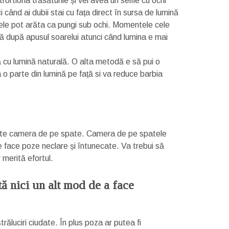
strortiona trăsăturile și vei avea un selfie cu ochi
când ai dubii stai cu fața direct în sursa de lumină
le pot arăta ca pungi sub ochi. Momentele cele
ră după apusul soarelui atunci când lumina e mai
ră cu lumină naturală. O alta metodă e să pui o
a o parte din lumină pe față si va reduce barbia
osește camera de pe spate. Camera de pe spatele
e face poze neclare și întunecate. Va trebui să
 merită efortul.
tă nici un alt mod de a face
trăluciri ciudate. În plus poza ar putea fi