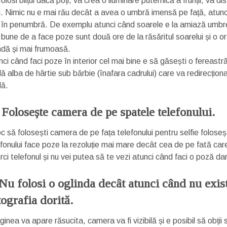
olosi blițul dacă poți, va crea o iluminare puternică a frunții, va di
ii. Nimic nu e mai rău decât a avea o umbră imensă pe față, atunci 
 în penumbră. De exemplu atunci când soarele e la amiază umbre
 bune de a face poze sunt două ore de la răsăritul soarelui și o o
ndă și mai frumoasă.
nci când faci poze în interior cel mai bine e să găsești o fereast
ă alba de hârtie sub bărbie (înafara cadrului) care va redirecțion
lă.
. Folosește camera de pe spatele telefonului.
loc să folosești camera de pe fața telefonului pentru selfie fol
efonului face poze la rezoluție mai mare decât cea de pe fată car
rci telefonul și nu vei putea să te vezi atunci când faci o poză dar
 Nu folosi o oglinda decât atunci când nu exis
tografia dorită.
inea va apare răsucita, camera va fi vizibilă și e posibil să obții s