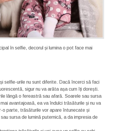
cipal în selfie, decorul și lumina o pot face mai
i selfie-urile nu sunt diferite. Dacă încerci să faci
uorescentă, sigur nu va arăta așa cum îți dorești.
rile lângă o fereastră sau afară. Soarele sau sursa
a mai avantajoasă, ea va îndulci trăsăturile și nu va
-o parte, trăsăturile vor apare întunecate și
 sau sursa de lumină puternică, a da impresia de