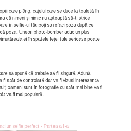
piii care plâng, cațelul care se duce la toaletă în
ura că nimeni și nimic nu așteaptă să-ti strice
e în selfie-ul tău poți sa refaci poza după ce
publică poza. Uneori photo-bomber aduc un plus
imuțăreala ei în spatele feței tale serioase poate
ă care să spună că trebuie să fii singură. Adună
 fi atât de controlată dar va fi vizual interesantă
mulți oameni sunt în fotografie cu atât mai bine va fi
atât va fi mai populară.
ci un selfie perfect - Partea a I-a