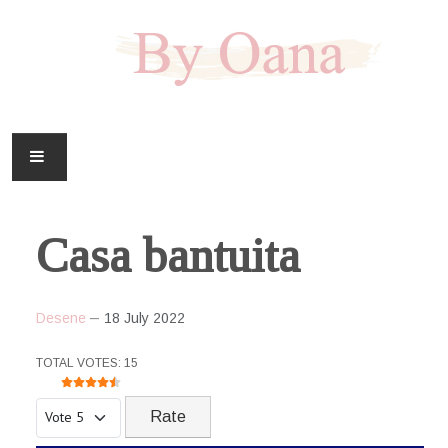
FAMILIE
Casa bantuita
CASA
HOBBY
Desene
18 July 2022
DOWNLOAD
USER RATING:
4.5
/
5
TOTAL VOTES: 15
Please Rate