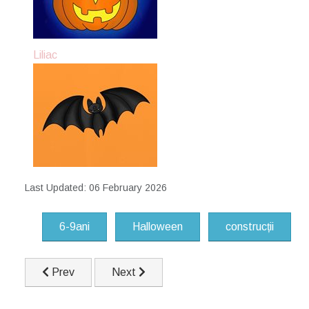
Liliac
Last Updated: 06 February 2026
6-9ani
Halloween
construcții
Previous article: Castel
Next article: Casa
Prev
Next