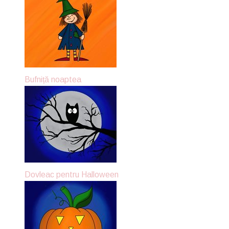
Bufniță noaptea
Dovleac pentru Halloween