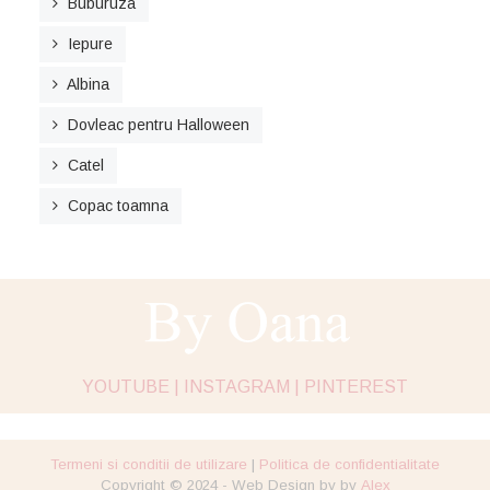
Buburuza
Iepure
Albina
Dovleac pentru Halloween
Catel
Copac toamna
YOUTUBE |
INSTAGRAM |
PINTEREST
Termeni si conditii de utilizare
|
Politica de confidentialitate
Copyright © 2024 - Web Design by by
Alex