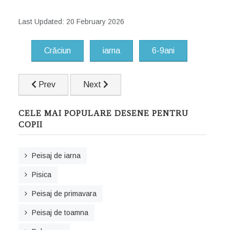
Last Updated: 20 February 2026
Crăciun
iarna
6-9ani
Previous article: Omulet de zapada simpatic
Next article: Olaf
Prev
Next
CELE MAI POPULARE DESENE PENTRU
COPII
Peisaj de iarna
Pisica
Peisaj de primavara
Peisaj de toamna