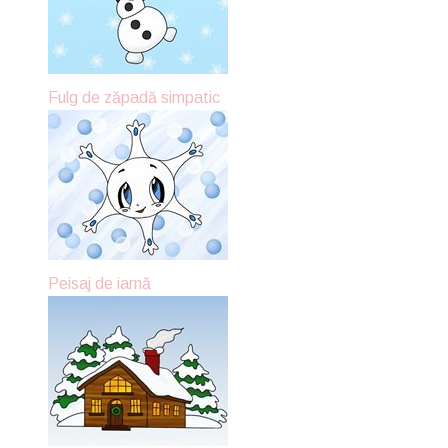
Fulg de zăpadă simpatic
Peisaj de iarnă