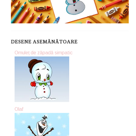
DESENE ASEMĂNĂTOARE
Omuleț de zăpadă simpatic
Olaf