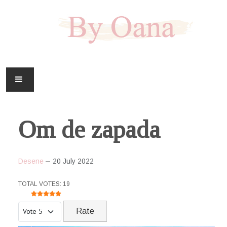
FAMILIE
Om de zapada
CASA
HOBBY
Desene
20 July 2022
DOWNLOAD
USER RATING:
5
/
5
TOTAL VOTES: 19
Please Rate