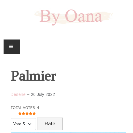
FAMILIE
Palmier
CASA
HOBBY
Desene
20 July 2022
DOWNLOAD
USER RATING:
5
/
5
TOTAL VOTES: 4
Please Rate