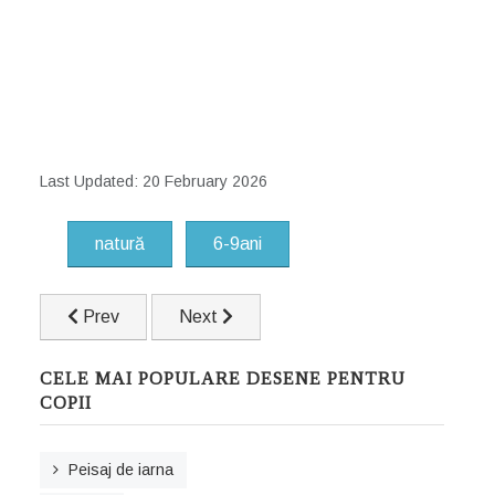
Last Updated: 20 February 2026
natură
6-9ani
Previous article: Papagal
Next article: Omulet de zapada simpatic
Prev
Next
CELE MAI POPULARE DESENE PENTRU
COPII
Peisaj de iarna