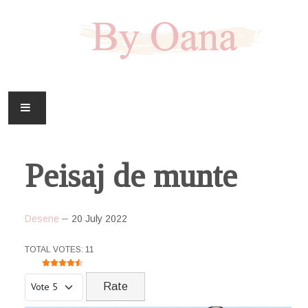
FAMILIE
Peisaj de munte
CASA
HOBBY
Desene
20 July 2022
DOWNLOAD
USER RATING:
4.5
/
5
TOTAL VOTES: 11
Please Rate