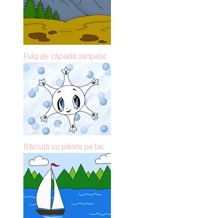
Fulg de zăpadă simpatic
Bărcuță cu pânze pe lac