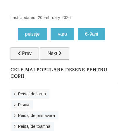
Last Updated: 20 February 2026
peisaje
vara
6-9ani
Previous article: Peisaj de primavara
Next article: Peisaj de la munte
Prev
Next
CELE MAI POPULARE DESENE PENTRU
COPII
Peisaj de iarna
Pisica
Peisaj de primavara
Peisaj de toamna