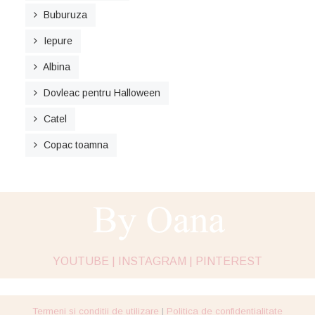
Buburuza
Iepure
Albina
Dovleac pentru Halloween
Catel
Copac toamna
YOUTUBE |
INSTAGRAM |
PINTEREST
Termeni si conditii de utilizare
|
Politica de confidentialitate