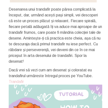
Desenarea unui trandafir poate părea complicată la
început, dar, urmând acești pași simpli, vei descoperi
că este un proces plăcut și relaxant. Fiecare spirală,
fiecare petală adăugată îți va aduce mai aproape de un
trandafir frumos, care poate fi mândria colecției tale de
desene. Amintește-ți că practica este cheia, așa că nu
te descuraja dacă primul trandafir nu iese perfect. Cu
răbdare și perseverență, vei deveni din ce în ce mai
priceput în arta desenului de trandafiri. Spor la
desenat!
Dacă vrei să vezi cum am desenat și coloratat eu
trandafirul urmăreste întregul proces pe YouTube.
Trandafir