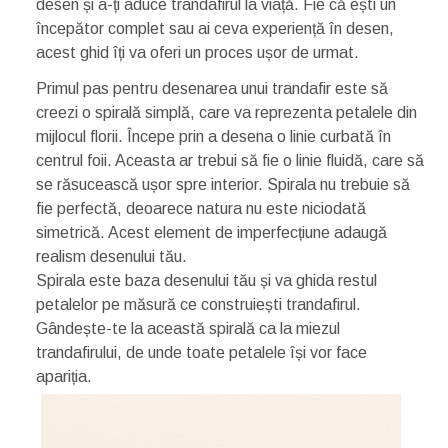
desen și a-ți aduce trandafirul la viață. Fie că ești un
începător complet sau ai ceva experiență în desen,
acest ghid îți va oferi un proces ușor de urmat.
Primul pas pentru desenarea unui trandafir este să
creezi o spirală simplă, care va reprezenta petalele din
mijlocul florii. Începe prin a desena o linie curbată în
centrul foii. Aceasta ar trebui să fie o linie fluidă, care să
se răsucească ușor spre interior. Spirala nu trebuie să
fie perfectă, deoarece natura nu este niciodată
simetrică. Acest element de imperfecțiune adaugă
realism desenului tău.
Spirala este baza desenului tău și va ghida restul
petalelor pe măsură ce construiești trandafirul.
Gândește-te la această spirală ca la miezul
trandafirului, de unde toate petalele își vor face
apariția.