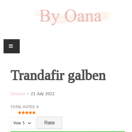
FAMILIE
Trandafir galben
CASA
HOBBY
Desene
21 July 2022
DOWNLOAD
USER RATING:
5
/
5
TOTAL VOTES: 6
Please Rate