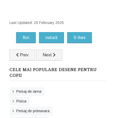
Last Updated: 20 February 2026
flori
natură
6-9ani
Previous article: Umbrela
Next article: Trandafir
Prev
Next
CELE MAI POPULARE DESENE PENTRU
COPII
Peisaj de iarna
Pisica
Peisaj de primavara