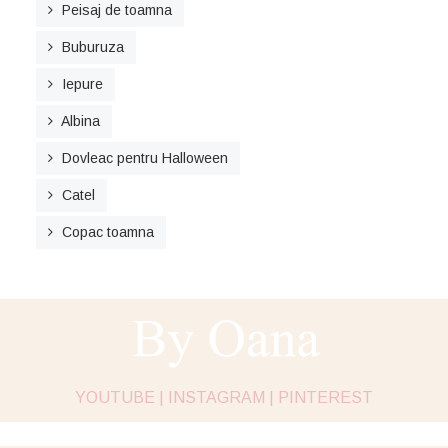
Peisaj de toamna
Buburuza
Iepure
Albina
Dovleac pentru Halloween
Catel
Copac toamna
YOUTUBE |
INSTAGRAM |
PINTEREST