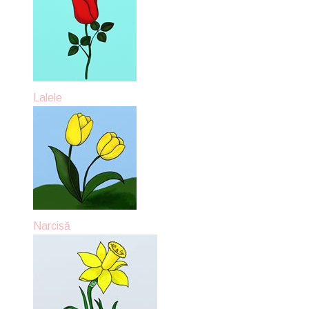
Lalele
Narcisă