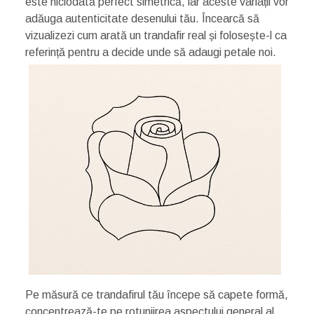
este niciodată perfect simetrică, iar aceste variații vor
adăuga autenticitate desenului tău. Încearcă să
vizualizezi cum arată un trandafir real și folosește-l ca
referință pentru a decide unde să adaugi petale noi.
Pe măsură ce trandafirul tău începe să capete formă,
concentrează-te pe rotunjirea aspectului general al