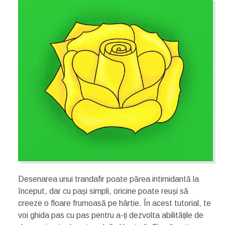
Desenarea unui trandafir poate părea intimidantă la
început, dar cu pași simpli, oricine poate reuși să
creeze o floare frumoasă pe hârtie. În acest tutorial, te
voi ghida pas cu pas pentru a-ți dezvolta abilitățile de