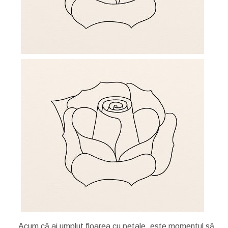
Acum că ai umplut floarea cu petale, este momentul să