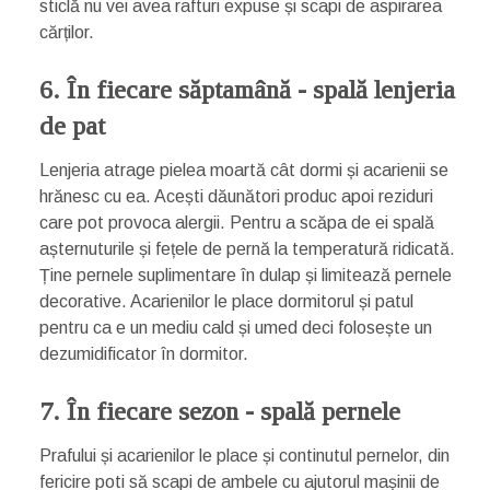
sticlă nu vei avea rafturi expuse și scapi de aspirarea
cărților.
6. În fiecare săptamână - spală lenjeria
de pat
Lenjeria atrage pielea moartă cât dormi și acarienii se
hrănesc cu ea. Acești dăunători produc apoi reziduri
care pot provoca alergii. Pentru a scăpa de ei spală
așternuturile și fețele de pernă la temperatură ridicată.
Ține pernele suplimentare în dulap și limitează pernele
decorative. Acarienilor le place dormitorul și patul
pentru ca e un mediu cald și umed deci folosește un
dezumidificator în dormitor.
7. În fiecare sezon - spală pernele
Prafului și acarienilor le place și continutul pernelor, din
fericire poti să scapi de ambele cu ajutorul mașinii de