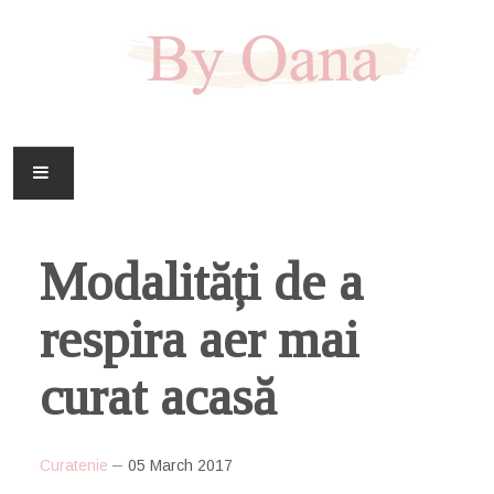
FAMILIE
Modalități de a
CASA
respira aer mai
HOBBY
curat acasă
DOWNLOAD
Curatenie
05 March 2017