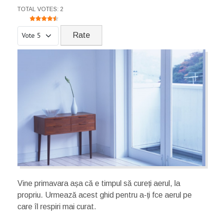
USER RATING:
4.5
/
5
TOTAL VOTES: 2
Please Rate
Vine primavara așa că e timpul să cureți aerul, la
propriu. Urmează acest ghid pentru a-ți fce aerul pe
care îl respiri mai curat.