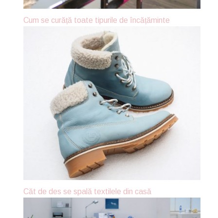
Cum se curăță toate tipurile de încățăminte
Căt de des se spală textilele din casă