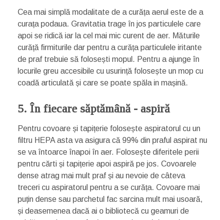
Cea mai simplă modalitate de a curăța aerul este de a
curața podaua. Gravitatia trage în jos particulele care
apoi se ridică iar la cel mai mic curent de aer. Măturile
curăță firmiturile dar pentru a curăța particulele iritante
de praf trebuie să folosești mopul. Pentru a ajunge în
locurile greu accesibile cu usurință folosește un mop cu
coadă articulată și care se poate spăla in mașină.
5. În fiecare săptămână - aspiră
Pentru covoare și tapițerie folosește aspiratorul cu un
filtru HEPA asta va asigura că 99% din praful aspirat nu
se va întoarce înapoi în aer. Folosește diferitele perii
pentru cărti și tapițerie apoi aspiră pe jos. Covoarele
dense atrag mai mult praf și au nevoie de câteva
treceri cu aspiratorul pentru a se curăța. Covoare mai
puțin dense sau parchetul fac sarcina mult mai usoară,
și deasemenea dacă ai o bibliotecă cu geamuri de