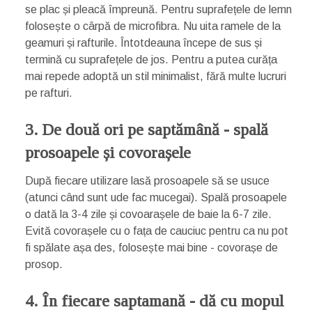
se plac și pleacă împreună. Pentru suprafețele de lemn
folosește o cârpă de microfibra. Nu uita ramele de la
geamuri și rafturile. Întotdeauna începe de sus și
termină cu suprafețele de jos. Pentru a putea curăța
mai repede adoptă un stil minimalist, fără multe lucruri
pe rafturi.
3. De două ori pe saptămână - spală
prosoapele și covorașele
După fiecare utilizare lasă prosoapele să se usuce
(atunci când sunt ude fac mucegai). Spală prosoapele
o dată la 3-4 zile și covoarașele de baie la 6-7 zile.
Evită covorașele cu o fața de cauciuc pentru ca nu pot
fi spălate așa des, folosește mai bine - covorașe de
prosop.
4. În fiecare saptamană - dă cu mopul