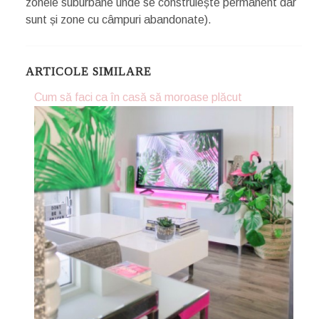
zonele suburbane unde se construiește permanent dar
sunt și zone cu câmpuri abandonate).
ARTICOLE SIMILARE
Cum să faci ca în casă să moroase plăcut