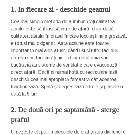
1. In fiecare zi - deschide geamul
Cea mai simplă metodă de a îmbunătăți calitatea
aerului este să îl lasi să intre de afară, chiar dacă
calitatea aerului în orasul în care locuiești nu e grozavă,
e totusi mai oxigenat. Astă acțiune este foarte
importantă mai ales atunci când usuci rufe, faci duș,
gatești sau faci curățenie - chiar dacă baia sau
bucătaria au sisteme de ventilatie care evacuează
direct afară. Dacă ai numai hotă cu recirculare lasă
deschisă cea mai apropiată fereastră cât acestea
functionează. Spală și degresează filtrele și plasele o
dată la 6 luni.
2. De două ori pe saptamână - sterge
praful
Umezeste cârpa - moleculele de praf și apa din fericire