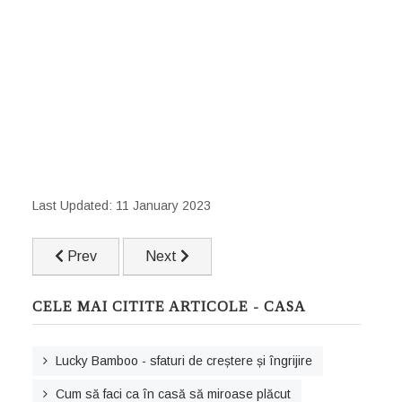
Last Updated: 11 January 2023
Previous article: Cât de des se spală textilele din casă
Next article: 4 lucruri pe care le fac oame
Prev
Next
CELE MAI CITITE ARTICOLE - CASA
Lucky Bamboo - sfaturi de creștere și îngrijire
Cum să faci ca în casă să miroase plăcut