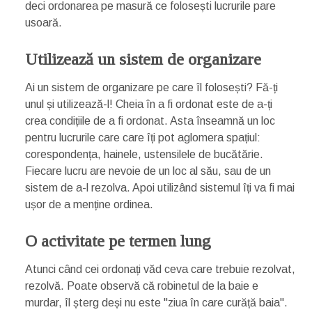
deci ordonarea pe masură ce folosești lucrurile pare
usoară.
Utilizează un sistem de organizare
Ai un sistem de organizare pe care îl folosești? Fă-ți
unul și utilizează-l! Cheia în a fi ordonat este de a-ți
crea condițiile de a fi ordonat. Asta înseamnă un loc
pentru lucrurile care care îți pot aglomera spațiul:
corespondența, hainele, ustensilele de bucătărie.
Fiecare lucru are nevoie de un loc al său, sau de un
sistem de a-l rezolva. Apoi utilizând sistemul îți va fi mai
ușor de a menține ordinea.
O activitate pe termen lung
Atunci când cei ordonați văd ceva care trebuie rezolvat,
rezolvă. Poate observă că robinetul de la baie e
murdar, îl șterg deși nu este "ziua în care curăță baia".