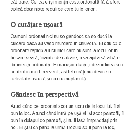
cât pare. Cei care își mențin casa ordonată fără efort
aplică doar niste reguli pe care tu le ignori.
O curățare ușoară
Oamenii ordonați nici nu se gândesc să se ducă la
culcare dacă au vase murdare în chiuvetă. Ei stiu că o
ordonare rapidă a lucrurilor care nu sunt la locul lor în
fiecare seară, înainte de culcare, îi va ajuta să aibă o
dimineață ordonată. E mai ușor dacă ții dezordinea sub
control în mod frecvent, astfel curățenia devine o
activitate usoară și nu una neplacută.
Gândesc în perspectivă
Atuci când cei ordonați scot un lucru de la locul lui, îl și
pun la loc. Atunci când intră pe ușă și își scot pantofii, îi
pun în dulapul de pantofi, și nu îi lasă împrăștiați prin
hol. Ei știu că până la urmă trebuie să îi pună la loc,