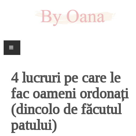
FAMILIE
4 lucruri pe care le
CASA
fac oameni ordonați
HOBBY
(dincolo de făcutul
DOWNLOAD
patului)