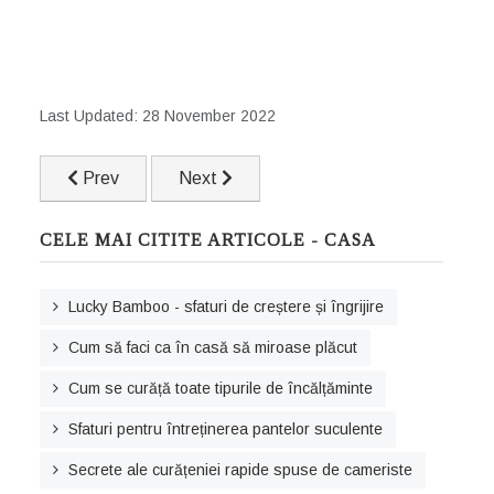
Last Updated: 28 November 2022
Previous article: Modalități de a respira aer mai curat a
Next article: Cum să faci ca pantofii să nu
Prev
Next
CELE MAI CITITE ARTICOLE - CASA
Lucky Bamboo - sfaturi de creștere și îngrijire
Cum să faci ca în casă să miroase plăcut
Cum se curăță toate tipurile de încălțăminte
Sfaturi pentru întreținerea pantelor suculente
Secrete ale curățeniei rapide spuse de cameriste