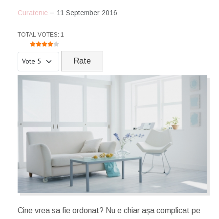
Curatenie
11 September 2016
USER RATING:
4
/
5
TOTAL VOTES: 1
Please Rate
Cine vrea sa fie ordonat? Nu e chiar așa complicat pe