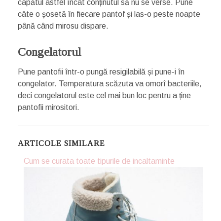
capătul astfel încât conținutul să nu se verse. Pune
câte o șosetă în fiecare pantof și las-o peste noapte
până când mirosu dispare.
Congelatorul
Pune pantofii într-o pungă resigilabilă și pune-i în
congelator. Temperatura scăzuta va omorî bacteriile,
deci congelatorul este cel mai bun loc pentru a ține
pantofii mirositori.
ARTICOLE SIMILARE
Cum se curata toate tipurile de incaltaminte