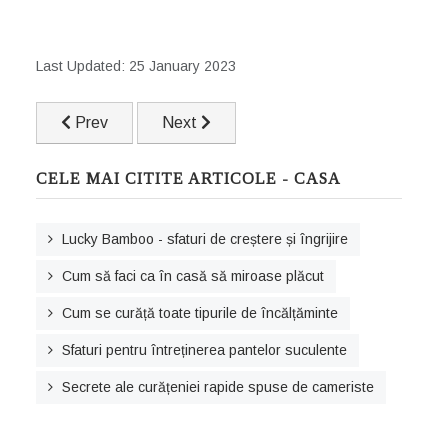
Last Updated: 25 January 2023
Previous article: 4 lucruri pe care le fac oameni ordonați 
Next article: Secrete ale curățeniei rapi
Prev
Next
CELE MAI CITITE ARTICOLE - CASA
Lucky Bamboo - sfaturi de creștere și îngrijire
Cum să faci ca în casă să miroase plăcut
Cum se curăță toate tipurile de încălțăminte
Sfaturi pentru întreținerea pantelor suculente
Secrete ale curățeniei rapide spuse de cameriste