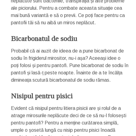
neplăcute sunt bacteriile, transpirația și alte probleme
ale piciorului. Pentru a combate aceasta situație cea
mai bună variantă e să o previi. Ce poți face pentru ca
pantofii tăi să nu aibă un miros neplăcut.
Bicarbonatul de sodiu
Probabil că ai auzit de ideea de a pune bicarbonat de
sodiu în frigiderul mirositor, nu-i așa? Aceeași idee o
poți folosi și pentru pantofi. Pune bicarbonat de sodiu în
pantofi și lasă-ț peste noapte. Înainte de a te încălța
dimineața scutură bicarbonatul de sodiu rămas.
Nisipul pentru pisici
Evident că nisipul pentru litiera pisicii are și rolul de a
atrage mirosurile neplăcute deci de ce să nu-l folosești
pentru pantofi? Pentru a menține curătarea simplă,
umple o șosetă lungă cu nisip pentru pisici înoadă