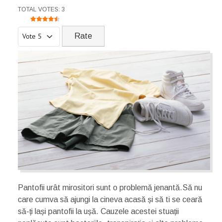
USER RATING:
4.5
/
5
TOTAL VOTES: 3
Please Rate
Pantofii urât mirositori sunt o problemă jenantă.Să nu
care cumva să ajungi la cineva acasă și să ti se ceară
să-ți lași pantofii la ușă. Cauzele acestei stuații