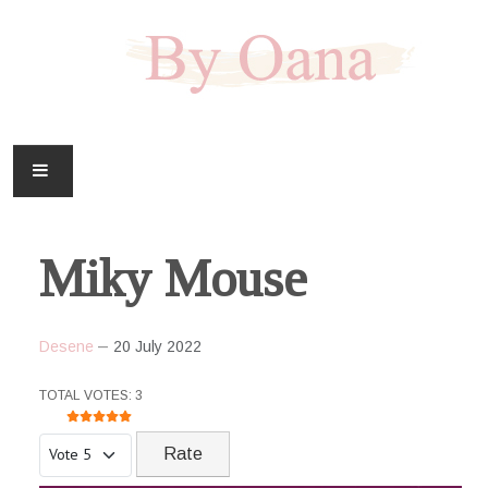
FAMILIE
Miky Mouse
CASA
HOBBY
Desene
20 July 2022
DOWNLOAD
USER RATING:
5
/
5
TOTAL VOTES: 3
Please Rate