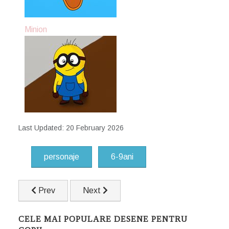
Minion
Last Updated: 20 February 2026
personaje
6-9ani
Previous article: Minion
Next article: Melc
Prev
Next
CELE MAI POPULARE DESENE PENTRU