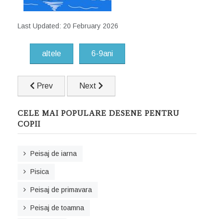
Last Updated: 20 February 2026
altele
6-9ani
Previous article: Soricel
Next article: Sanie
Prev
Next
CELE MAI POPULARE DESENE PENTRU
COPII
Peisaj de iarna
Pisica
Peisaj de primavara
Peisaj de toamna