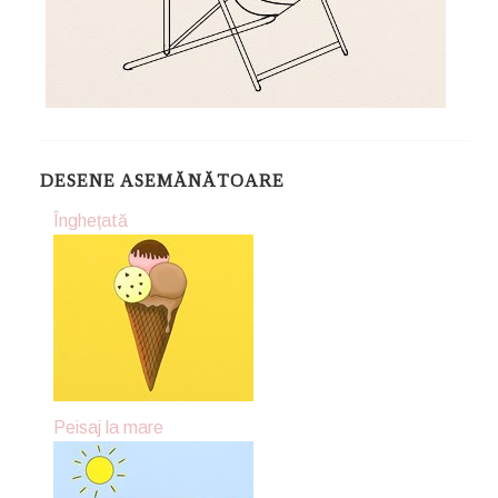
DESENE ASEMĂNĂTOARE
Înghețată
Peisaj la mare