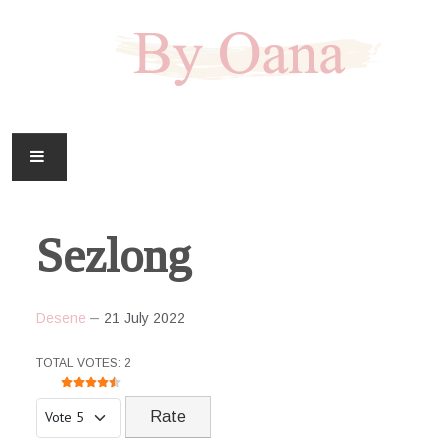
FAMILIE
Sezlong
CASA
HOBBY
Desene
21 July 2022
DOWNLOAD
USER RATING:
4.5
/
5
TOTAL VOTES: 2
Please Rate