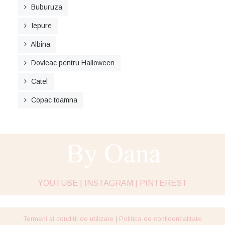
Buburuza
Iepure
Albina
Dovleac pentru Halloween
Catel
Copac toamna
YOUTUBE |
INSTAGRAM |
PINTEREST
Termeni si conditii de utilizare
|
Politica de confidentialitate