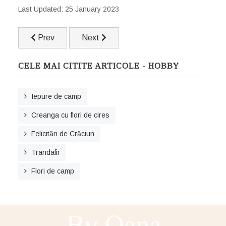
Last Updated: 25 January 2023
Previous article: Modalități simple pentru a-ți proteja d
Next article: Modalități pentru a preveni 
Prev
Next
CELE MAI CITITE ARTICOLE - HOBBY
Iepure de camp
Creanga cu flori de cires
Felicitări de Crăciun
Trandafir
Flori de camp