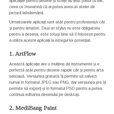
aplicațiile pentru desene și schițe au ținut pasul cu ele,
ceea ce înseamnă că ai putea avea un ateler de
pictură laîndemână.
Urmatoarele aplicații sunt atât pentru profesioniști cât
și pentru amatori. Deși un stylus nu este obligatoriu
pentru a desena, este totuși bine să îl folosești pentru
a utiliza aceste aplicații la intregul lor potențial.
1. ArtFlow
Această aplicație are o mulțime de instrumente și e
perfectă atât pentru desene rapide cât și pentru arta
serioasă. Versiunea gratuită îți permite să salvezi
numai în formatul JPEG sau PNG, dar versiunea pro îți
permite să exporți și în formatul PSD pentru a putea
continua editarea desenului pe desktop.
2. MediBang Paint