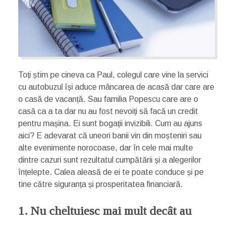
Toți știm pe cineva ca Paul, colegul care vine la servici
cu autobuzul își aduce mâncarea de acasă dar care are
o casă de vacanță. Sau familia Popescu care are o
casă ca a ta dar nu au fost nevoiți să facă un credit
pentru mașina. Ei sunt bogații invizibili. Cum au ajuns
aici? E adevarat că uneori banii vin din moșteniri sau
alte evenimente norocoase, dar în cele mai multe
dintre cazuri sunt rezultatul cumpătării și a alegerilor
înțelepte. Calea aleasă de ei te poate conduce și pe
tine către siguranța și prosperitatea financiară.
1. Nu cheltuiesc mai mult decât au