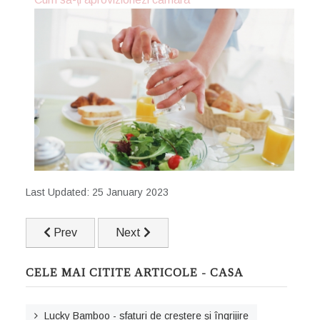
Last Updated: 25 January 2023
Previous article: Cum să-ți aprovizionezi cămara
Next article: Cum să reziști tentației de a
Prev
Next
CELE MAI CITITE ARTICOLE - CASA
Lucky Bamboo - sfaturi de creștere și îngrijire