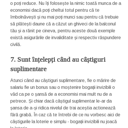
o poți reduce. Nu îți folosește la nimic toată munca de a
economisi dacă poți cheltui totul pentru că te
îmbolnăvești și nu mai poți munci sau pentru că trebuie
să plătești daune că a căzut un ghiveci de la balconul
tău și a rănit pe cineva, pentru aceste două exemple
există asigurările de invaliditate și respectiv răspundere
civilă.
7. Sunt înțelepți când au câștiguri
suplimentare
Atunci când au câștiguri suplimentare, fie o mărire de
salariu fie un bonus sau o moștenire bogații invizibili o
văd ca pe o șansă de a economisi mai mult nu de a
petrece. Și chiar dacă câștigul suplimentar le-ar da
șansa de a-și ridica nivelul de trai aceștia actionează
fără grabă. În caz că te întrebi de ce nu vorbesc aici de
câștigurile la loterie e simplu - bogații invizibili nu joacă