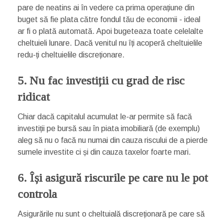
pare de neatins ai în vedere ca prima operațiune din
buget să fie plata către fondul tău de economii - ideal
ar fi o plată automată. Apoi bugeteaza toate celelalte
cheltuieli lunare. Dacă venitul nu îți acoperă cheltuielile
redu-ți cheltuielile discreționare.
5. Nu fac investiții cu grad de risc
ridicat
Chiar dacă capitalul acumulat le-ar permite să facă
investiții pe bursă sau în piata imobiliară (de exemplu)
aleg să nu o facă nu numai din cauza riscului de a pierde
sumele investite ci și din cauza taxelor foarte mari.
6. Își asigură riscurile pe care nu le pot
controla
Asigurările nu sunt o cheltuială discreționară pe care să