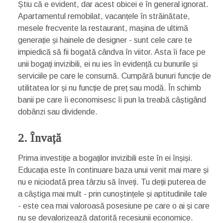
Știu că e evident, dar acest obicei e în general ignorat.
Apartamentul remobilat, vacanțele în străinătate,
mesele frecvente la restaurant, mașina de ultimă
generație și hainele de designer - sunt cele care te
impiedică să fii bogată cândva în viitor. Asta îi face pe
unii bogați invizibili, ei nu ies în evidență cu bunurile și
serviciile pe care le consumă. Cumpără bunuri funcție de
utilitatea lor și nu funcție de preț sau modă. În schimb
banii pe care îi economisesc îi pun la treabă câștigând
dobânzi sau dividende.
2. Învață
Prima investiție a bogaților invizibili este în ei înșiși.
Educația este în continuare baza unui venit mai mare și
nu e niciodată prea târziu să înveți. Tu deții puterea de
a câștiga mai mult - prin cunoștințele și aptitudinile tale
- este cea mai valoroasă posesiune pe care o ai și care
nu se devalorizează datorită recesiunii economice.