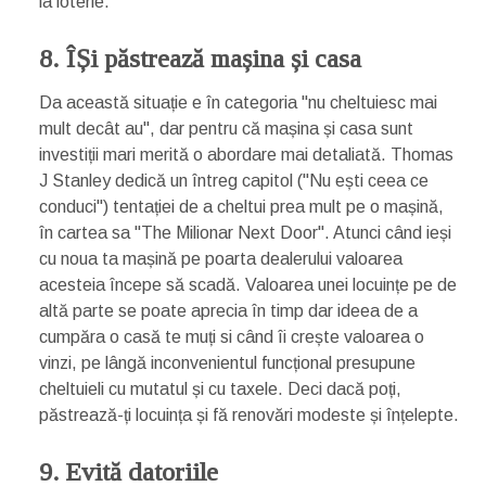
la loterie.
8. ÎȘi păstrează mașina și casa
Da această situație e în categoria "nu cheltuiesc mai
mult decât au", dar pentru că mașina și casa sunt
investiții mari merită o abordare mai detaliată. Thomas
J Stanley dedică un întreg capitol ("Nu ești ceea ce
conduci") tentației de a cheltui prea mult pe o mașină,
în cartea sa "The Milionar Next Door". Atunci când ieși
cu noua ta mașină pe poarta dealerului valoarea
acesteia începe să scadă. Valoarea unei locuințe pe de
altă parte se poate aprecia în timp dar ideea de a
cumpăra o casă te muți si când îi crește valoarea o
vinzi, pe lângă inconvenientul funcțional presupune
cheltuieli cu mutatul și cu taxele. Deci dacă poți,
păstrează-ți locuința și fă renovări modeste și înțelepte.
9. Evită datoriile